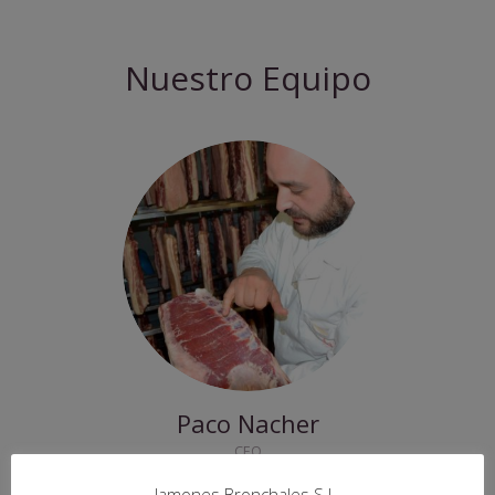
Nuestro Equipo
Paco Nacher
CEO
Artesano Aragonés número 804.
Jamones Bronchales S.L.