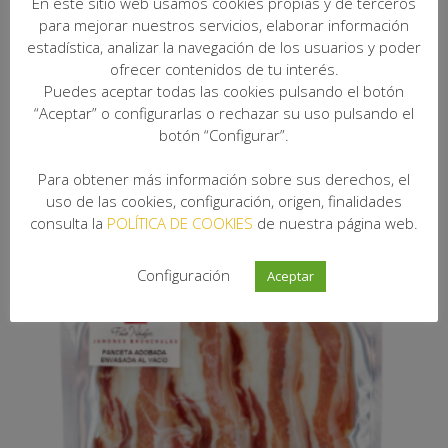
En este sitio web usamos cookies propias y de terceros
para mejorar nuestros servicios, elaborar información
estadística, analizar la navegación de los usuarios y poder
ofrecer contenidos de tu interés.
Puedes aceptar todas las cookies pulsando el botón
“Aceptar” o configurarlas o rechazar su uso pulsando el
botón “Configurar”.
Para obtener más información sobre sus derechos, el
Panceta Duroc adobada, entera
uso de las cookies, configuración, origen, finalidades
consulta la
POLÍTICA DE COOKIES
de nuestra página web.
Desde:
22,21
€
IVA Incluido
Configuración
Aceptar