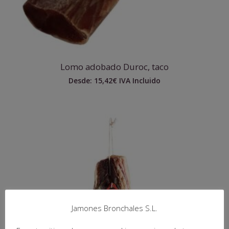
Lomo adobado Duroc, taco
Desde:
15,42
€
IVA Incluido
Jamones Bronchales S.L.