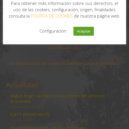
Para obtener más información sobre sus derechos, el
uso de las cookies, configuración, origen, finalidades
consulta la
POLÍTICA DE COOKIES
de nuestra página web.
Configuración
Aceptar
Maestro Artesano
La satisfacción de nuestros clientes nuestra prioridad.
Actualidad
Miguel Ángel Sánchez con los colores del Jamones
Bronchales
4 diciembre, 2018
X BTT BRONCHALES
18 julio, 2018
De record en record – III Trail Bronchales