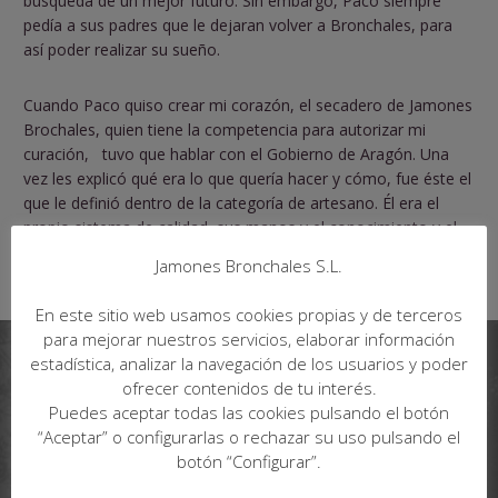
búsqueda de un mejor futuro. Sin embargo, Paco siempre
pedía a sus padres que le dejaran volver a Bronchales, para
así poder realizar su sueño.
Cuando Paco quiso crear mi corazón, el secadero de Jamones
Brochales, quien tiene la competencia para autorizar mi
curación, tuvo que hablar con el Gobierno de Aragón. Una
vez les explicó qué era lo que quería hacer y cómo, fue éste el
que le definió dentro de la categoría de artesano. Él era el
propio sistema de calidad, sus manos y el conocimiento y el
arte que había heredado.
Jamones Bronchales S.L.
En este sitio web usamos cookies propias y de terceros
para mejorar nuestros servicios, elaborar información
estadística, analizar la navegación de los usuarios y poder
ofrecer contenidos de tu interés.
Puedes aceptar todas las cookies pulsando el botón
“Aceptar” o configurarlas o rechazar su uso pulsando el
botón “Configurar”.