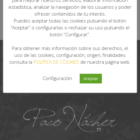
para mejorar nuestros servicios, elaborar información
Desde:
2,32
€
IVA Incluido
estadística, analizar la navegación de los usuarios y poder
ofrecer contenidos de tu interés.
Puedes aceptar todas las cookies pulsando el botón
“Aceptar” o configurarlas o rechazar su uso pulsando el
botón “Configurar”.
Para obtener más información sobre sus derechos, el
uso de las cookies, configuración, origen, finalidades
consulta la
POLÍTICA DE COOKIES
de nuestra página web.
Configuración
Aceptar