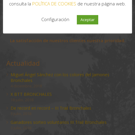
consulta la
POLÍTICA DE COOKIES
de nuestra página web.
Configuración
Aceptar
Maestro Artesano
La satisfacción de nuestros clientes nuestra prioridad.
Actualidad
Miguel Ángel Sánchez con los colores del Jamones
Bronchales
4 diciembre, 2018
X BTT BRONCHALES
18 julio, 2018
De record en record – III Trail Bronchales
3 julio, 2018
Ganadores sorteo voluntarios III Trail Bronchales
3 julio, 2018